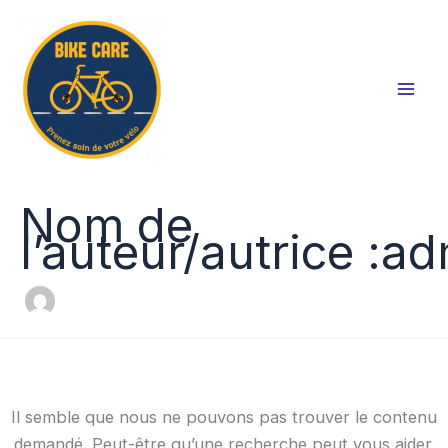
Rechercher :
Aller
au
contenu
Nom de
l’auteur/autrice :a
Il semble que nous ne pouvons pas trouver le contenu
demandé. Peut-être qu’une recherche peut vous aider.